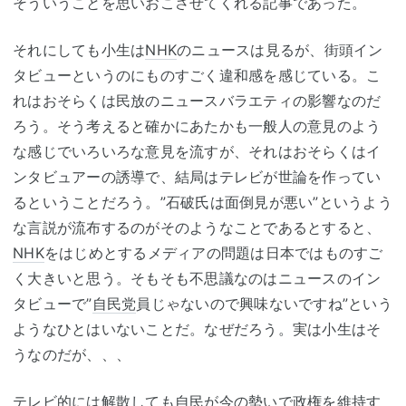
そういうことを思いおこさせてくれる記事であった。
それにしても小生は
NHK
のニュースは見るが、街頭イン
タビューというのにものすごく違和感を感じている。こ
れはおそらくは民放のニュースバラエティの影響なのだ
ろう。そう考えると確かにあたかも一般人の意見のよう
な感じでいろいろな意見を流すが、それはおそらくはイ
ンタビュアーの誘導で、結局はテレビが世論を作ってい
るということだろう。”石破氏は面倒見が悪い”というよう
な言説が流布するのがそのようなことであるとすると、
NHK
をはじめとするメディアの問題は日本ではものすご
く大きいと思う。そもそも不思議なのはニュースのイン
タビューで”
自民党
員じゃないので興味ないですね”という
ようなひとはいないことだ。なぜだろう。実は小生はそ
うなのだが、、、
テレビ的には解散しても自民が今の勢いで政権を維持す