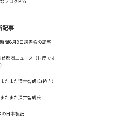
なブログPro
新記事
新聞8月8日読書欄の記事
K首都圏ニュース（忖度です
）
またまた深井智朗氏(続き）
またまた深井智朗氏
Kの日本製紙