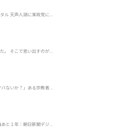
タル 天声人語に某政党に…
た。 そこで思い出すのが…
ヤバないか？」ある宗教者…
輪あと１年：朝日新聞デジ…