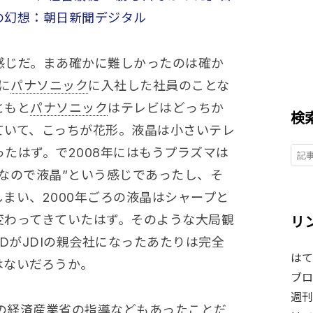
の幻想：朝日新聞デジタル
感じだ。まあ確かに難しかったのは確か
に
パナソニック
に入社した社員のことな
ともと
パナソニック
はテレビはどっちか
検
ていて、こっちが花形。液晶は小さいテレ
たはず。で2008年にはもうプラズマは
なので液晶”という感じであったし、そ
まい、2000年ごろの液晶はシャープと
変わってきていたはず。そのような大局観
リ
EDがJDIの親会社になったあたりは完全
はて
はないだろうか。
ブロ
週刊
の
経済産業省
の指導などもあったことだ