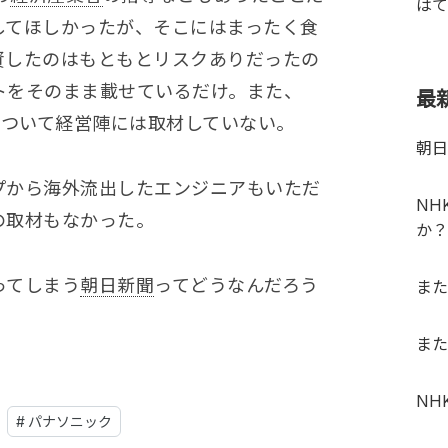
はて
してほしかったが、そこにはまったく食
資したのはもともとリスクありだったの
トをそのまま載せているだけ。また、
最
走について経営陣には取材していない。
朝日
プから海外流出したエンジニアもいただ
NH
の取材もなかった。
か？
ってしまう
朝日新聞
ってどうなんだろう
また
また
NH
#
パナソニック